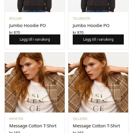
BOLLAR
TILLBEHÖR
Jumbo Hoodie PO
Jumbo Hoodie PO
kr
870
kr
870
Lägg till i varukorg
Lägg till i varukorg
NYHETER
SELLKIRK
Message Cotton T-Shirt
Message Cotton T-Shirt
kr
163
kr
163