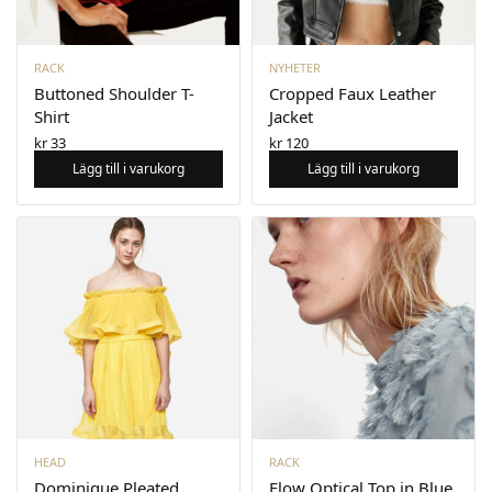
RACK
NYHETER
Buttoned Shoulder T-
Cropped Faux Leather
Shirt
Jacket
kr
33
kr
120
Lägg till i varukorg
Lägg till i varukorg
HEAD
RACK
Dominique Pleated
Flow Optical Top in Blue