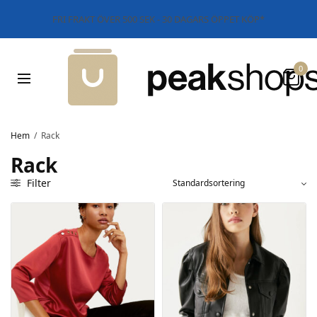
FRI FRAKT ÖVER 500 SEK - 30 DAGARS ÖPPET KÖP*
0
Hem
/
Rack
Rack
Filter