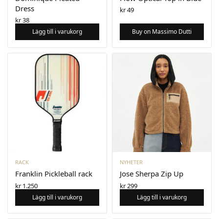
Dress
kr
49
kr
38
Lägg till i varukorg
Buy on Massimo Dutti
RACK
NYHETER
Franklin Pickleball rack
Jose Sherpa Zip Up
kr
1.250
kr
299
Lägg till i varukorg
Lägg till i varukorg