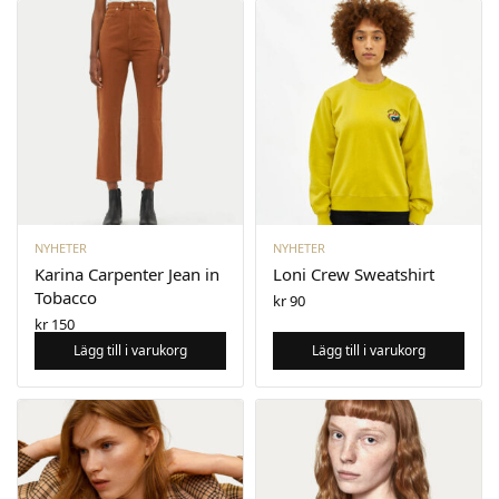
NYHETER
NYHETER
Karina Carpenter Jean in
Loni Crew Sweatshirt
Tobacco
kr
90
kr
150
Lägg till i varukorg
Lägg till i varukorg