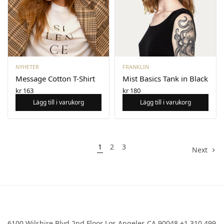
NYHETER
FRANKLIN
Message Cotton T-Shirt
Mist Basics Tank in Black
kr
163
kr
180
Lägg till i varukorg
Lägg till i varukorg
1
2
3
Next
6100 Wilshire Blvd 2nd Floor Los Angeles CA 90048 +1 310 499