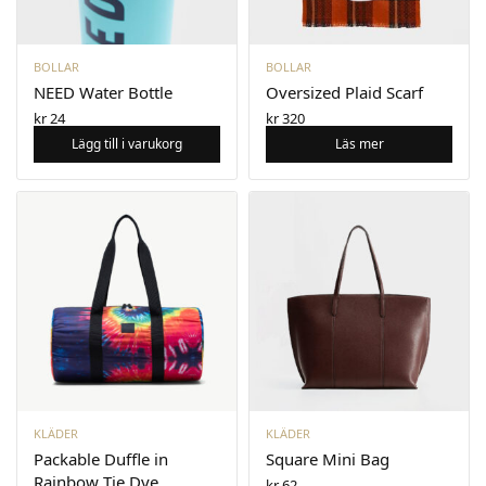
BOLLAR
BOLLAR
NEED Water Bottle
Oversized Plaid Scarf
kr
24
kr
320
Lägg till i varukorg
Läs mer
KLÄDER
KLÄDER
Packable Duffle in
Square Mini Bag
Rainbow Tie Dye
kr
62