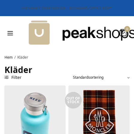
FRI FRAKT ÖVER 500 SEK - 30 DAGARS ÖPPET KÖP*
0
Hem
/
Kläder
Kläder
Filter
OUT OF
STOCK