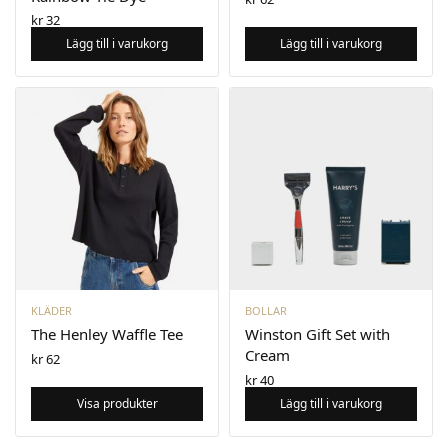
kr
32
Lägg till i varukorg
Lägg till i varukorg
KLÄDER
BOLLAR
The Henley Waffle Tee
Winston Gift Set with
Cream
kr
62
kr
40
Visa produkter
Lägg till i varukorg