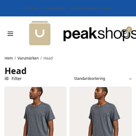
FRI FRAKT ÖVER 500 SEK - 30 DAGARS ÖPPET KÖP*
0
Hem
/
Varumärken
/
Head
Head
Filter