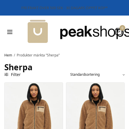
FRI FRAKT ÖVER 500 SEK - 30 DAGARS ÖPPET KÖP*
0
Hem
/
Produkter märkta ”Sherpa”
Sherpa
Filter