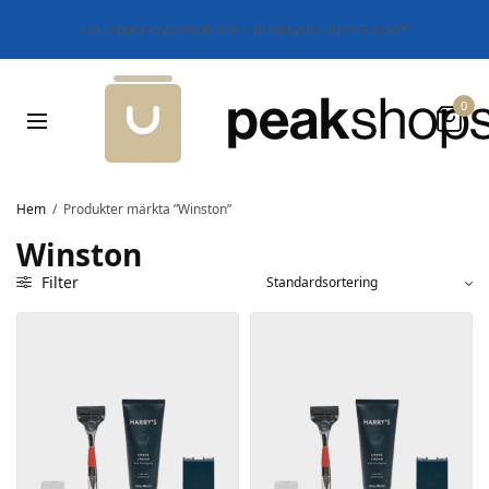
FRI FRAKT ÖVER 500 SEK - 30 DAGARS ÖPPET KÖP*
0
Hem
/
Produkter märkta ”Winston”
Winston
Filter